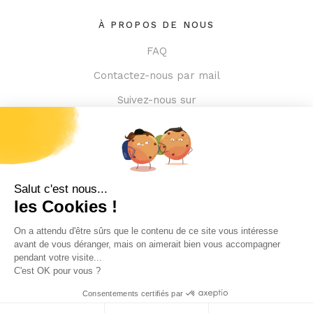
À PROPOS DE NOUS
FAQ
Contactez-nous par mail
Suivez-nous sur
NOS BUREAUX
A. 124, rue d’Aboukir 75002 - Paris
A. 59, rue Desseaux 76100 - Rouen
T. +33 7 69 75 39 67
©Monibrand
Mentions légales
Politique de confidentialité