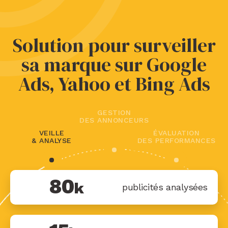
Solution pour surveiller
sa marque sur Google
Ads, Yahoo et Bing Ads
GESTION
DES ANNONCEURS
VEILLE
ÉVALUATION
& ANALYSE
DES PERFORMANCES
80
k
publicités analysées